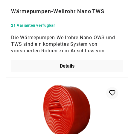
Wärmepumpen-Wellrohr Nano TWS
21 Varianten verfügbar
Die Wärmepumpen-Wellrohre Nano OWS und
TWS sind ein komplettes System von
vorisolierten Rohren zum Anschluss von
Monoblock-Luft-Wasser-Wärmepumpen, die
sich außerhalb oder innerhalb von Gebäuden
Details
befinden. Die Rohre sind mit einer UV-
stabilisierten PVC-Schutzhülle ummantelt. Eine
Besonderheit der Rohre ist ihre Aerogel-
Isolierung mit einem extrem niedrigen
Wärmekoeffizienten (λ= 0,0175 W/(m·K) bei
einer durchschnittlichen Temperatur von 10 °C
gemäß EN 12667:2002)