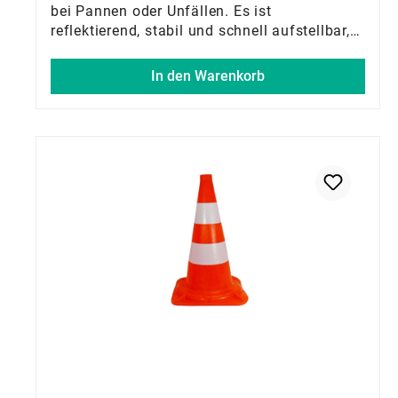
bei Pannen oder Unfällen. Es ist
reflektierend, stabil und schnell aufstellbar,
sodass Ihr Fahrzeug im Straßenverkehr gut
sichtbar bleibt. Zusammenklappbar für
In den Warenkorb
einfache Aufbewahrung, ist es ein
praktisches und unverzichtbares
Sicherheitszubehör für jede Fahrt.