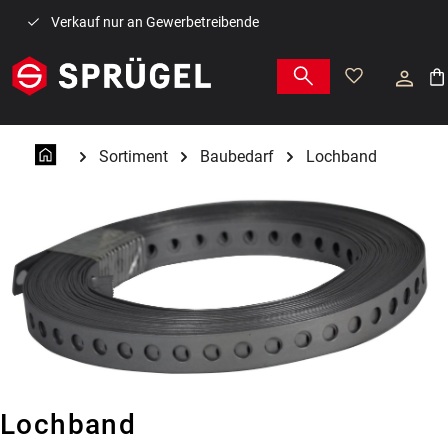
Zum Hauptinhalt springen
Verkauf nur an Gewerbetreibende
War
Sortiment
Baubedarf
Lochband
Lochband