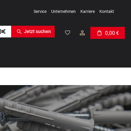
Service
Unternehmen
Karriere
Kontakt
Jetzt suchen
0,00 €
Warenkorb enthäl