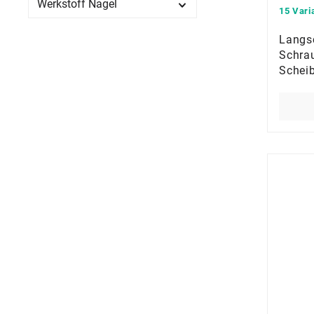
Werkstoff Nagel
15 Vari
Langs
Schra
Schei