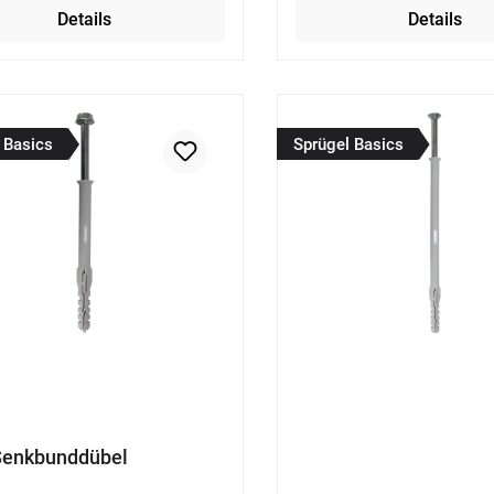
Details
Details
 Basics
Sprügel Basics
enkbunddübel