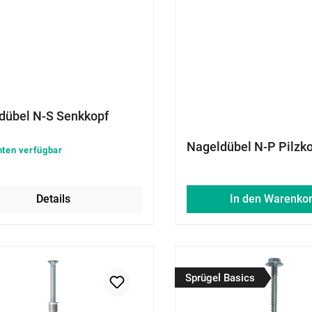
dübel N-S Senkkopf
Nageldübel N-P Pilzk
nten verfügbar
Details
In den Warenko
Sprügel Basics