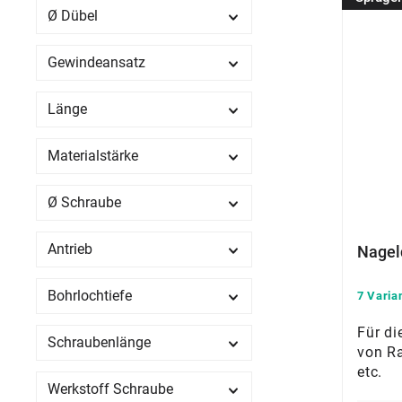
Ø Dübel
Gewindeansatz
Länge
Materialstärke
Ø Schraube
Antrieb
Nagel
Bohrlochtiefe
7 Varia
Für di
Schraubenlänge
von Ra
etc.
Werkstoff Schraube