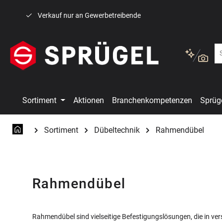
 Hauptinhalt springen
Zur Suche springen
Zur Hauptnavigation springen
Verkauf nur an Gewerbetreibende
Sortiment
Aktionen
Branchenkompetenzen
Sprüg
Sortiment
Dübeltechnik
Rahmendübel
Rahmendübel
Rahmendübel sind vielseitige Befestigungslösungen, die in v