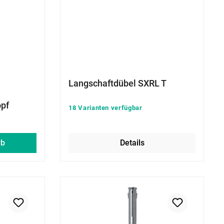
Langschaftdübel SXRL T
opf
18 Varianten verfügbar
rb
Details