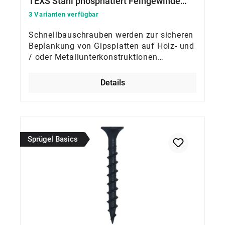
TEXS Stahl phosphatiert Feingewinde
Seko
3 Varianten verfügbar
Schnellbauschrauben werden zur sicheren
Beplankung von Gipsplatten auf Holz- und
/ oder Metallunterkonstruktionen
verwendet
Details
Sprügel Basics