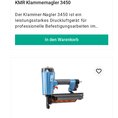
KMR Klammernagler 3450
Der Klammer-Nagler 3450 ist ein
leistungsstarkes Druckluftgerät für
professionelle Befestigungsarbeiten im
Holzbau, Holzrahmenbau sowie im Trocken-
und Innenausbau. Die justierbare
In den Warenkorb
Tiefeneinstellung ermöglicht präzise
Ergebnisse, während die verstellbare
Abluftrichtung den Arbeitskomfort erhöht.
Dank Quick-Release können Störungen
schnell behoben werden. Der mitgelieferte
Transportkoffer sorgt für einen sicheren
Transport und eine praktische
Aufbewahrung.