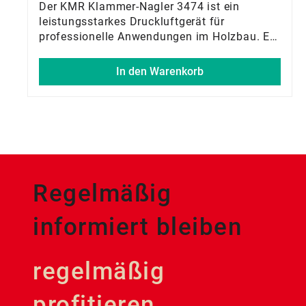
Der KMR Klammer-Nagler 3474 ist ein
leistungsstarkes Druckluftgerät für
professionelle Anwendungen im Holzbau. Er
verarbeitet Klammern mit einer Rückenbreite
von 27,3 mm von 65 bis 130 mm Länge und
In den Warenkorb
eignet sich ideal für Holzrahmenbau,
Fertighausbau, Dach- und Fassadenarbeiten
sowie Zimmereien. Die justierbare
Tiefeneinstellung sorgt für präzise
Ergebnisse, während Druckminderer und
Quick-Release-Funktion den Arbeitskomfort
erhöhen.
Regelmäßig
informiert bleiben
regelmäßig
profitieren