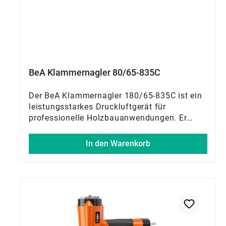
BeA Klammernagler 80/65-835C
Der BeA Klammernagler 180/65-835C ist ein
leistungsstarkes Druckluftgerät für
professionelle Holzbauanwendungen. Er
verarbeitet Klammern der Serie 180 in
Längen von 40 bis 65 mm und eignet sich
In den Warenkorb
ideal für Holzrahmenbau, Zimmereien,
Fertighausbau sowie Dach- und
Fassadenarbeiten. Die Kontaktauslösung
ermöglicht schnelles Arbeiten, während die
Tiefeneinstellung für präzise Befestigungen
sorgt. Dank seiner wartungsfreundlichen
Bauweise ist der Nagler zuverlässig im