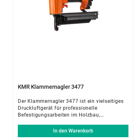
täglichen Einsatz.
KMR Klammernagler 3477
Der Klammernagler 3477 ist ein vielseitiges
Druckluftgerät für professionelle
Befestigungsarbeiten im Holzbau,
Fertighausbau sowie bei Dach- und
Fassadenprojekten. Die justierbare
In den Warenkorb
Tiefeneinstellung ermöglicht präzise