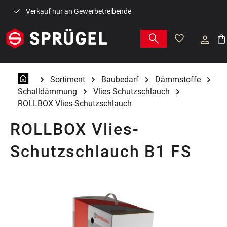
Zum Hauptinhalt springen
Verkauf nur an Gewerbetreibende
War
Sortiment
Baubedarf
Dämmstoffe
Schalldämmung
Vlies-Schutzschlauch
ROLLBOX Vlies-Schutzschlauch
ROLLBOX Vlies-
Schutzschlauch B1 FS
Bildergalerie überspringen