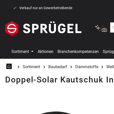
 Hauptinhalt springen
Zur Suche springen
Zur Hauptnavigation springen
Verkauf nur an Gewerbetreibende
Sortiment
Aktionen
Branchenkompetenzen
Sprüg
Sortiment
Baubedarf
Dämmstoffe
Wel
Doppel-Solar Kautschuk I
Bildergalerie überspringen