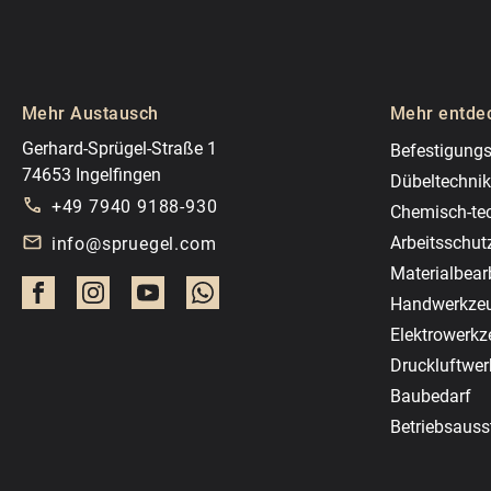
Mehr Austausch
Mehr entde
Gerhard-Sprügel-Straße 1
Befestigungs
74653 Ingelfingen
Dübeltechnik
+49 7940 9188-930
Chemisch-te
Arbeitsschut
info@spruegel.com
Materialbear
Handwerkze
Elektrowerk
Druckluftwe
Baubedarf
Betriebsauss