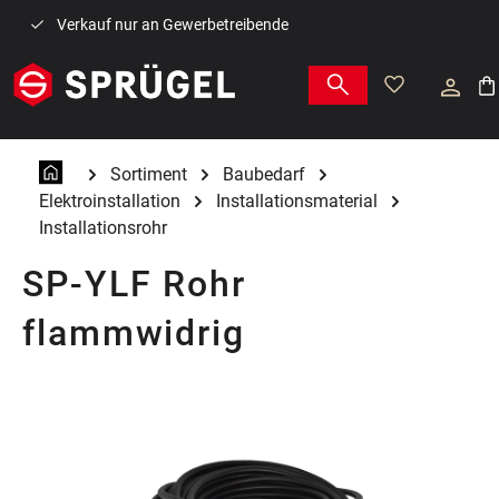
Zum Hauptinhalt springen
Verkauf nur an Gewerbetreibende
War
Sortiment
Baubedarf
Elektroinstallation
Installationsmaterial
Installationsrohr
SP-YLF Rohr
flammwidrig
Bildergalerie überspringen