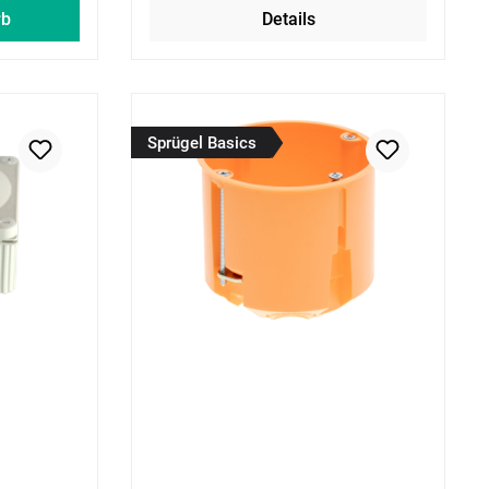
rb
Details
Sprügel Basics