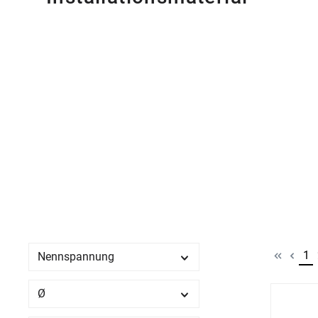
Sei
1
Nennspannung
Ø