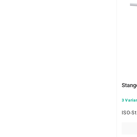
Stang
3 Varia
ISO-St