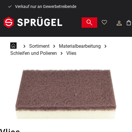
Zum Hauptinhalt springen
Verkauf nur an Gewerbetreibende
War
Sortiment
Materialbearbeitung
Schleifen und Polieren
Vlies