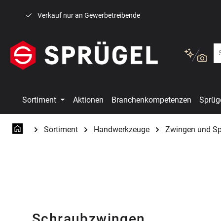
 Hauptinhalt springen
Zur Suche springen
Zur Hauptnavigation springen
Verkauf nur an Gewerbetreibende
Sortiment
Aktionen
Branchenkompetenzen
Sprüg
Sortiment
Handwerkzeuge
Zwingen und S
Schraubzwingen