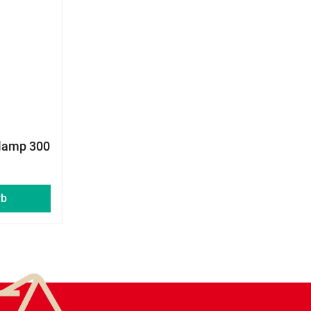
lamp 300
rb