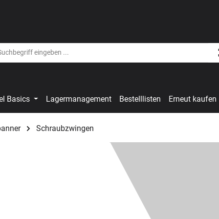
el Basics
Lagermanagement
Bestelllisten
Erneut kaufen
panner
Schraubzwingen