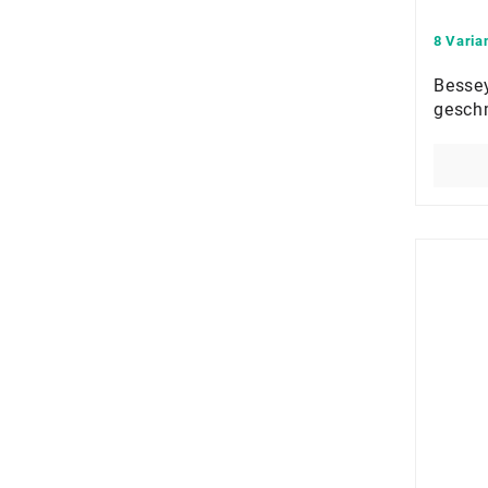
8 Varia
Bessey
gesch