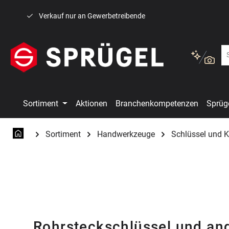
 Hauptinhalt springen
Zur Suche springen
Zur Hauptnavigation springen
Verkauf nur an Gewerbetreibende
Sortiment
Aktionen
Branchenkompetenzen
Sprüg
Sortiment
Handwerkzeuge
Schlüssel und K
Rohrsteckschlüssel und an