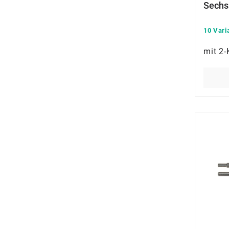
Sechs
10 Vari
mit 2-