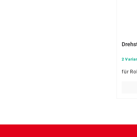
Drehst
2 Varia
für Ro