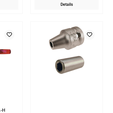
Details
L-H