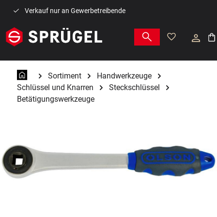
Zum Hauptinhalt springen
Verkauf nur an Gewerbetreibende
War
Sortiment
Handwerkzeuge
Schlüssel und Knarren
Steckschlüssel
Betätigungswerkzeuge