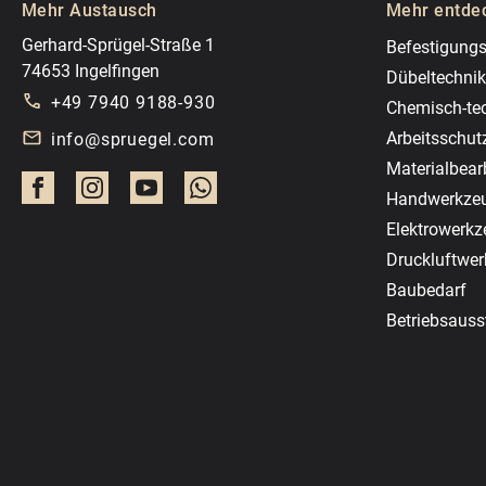
Mehr Austausch
Mehr entde
Gerhard-Sprügel-Straße 1
Befestigungs
74653 Ingelfingen
Dübeltechnik
+49 7940 9188-930
Chemisch-te
Arbeitsschut
info@spruegel.com
Materialbear
Handwerkze
Elektrowerk
Druckluftwe
Baubedarf
Betriebsauss