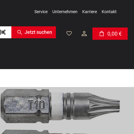
Service
Unternehmen
Karriere
Kontakt
Jetzt suchen
0,00 €
Warenkorb enthäl