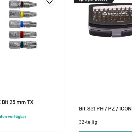
 Bit 25 mm TX
Bit-Set PH / PZ / ICO
nten verfügbar
32-teilig