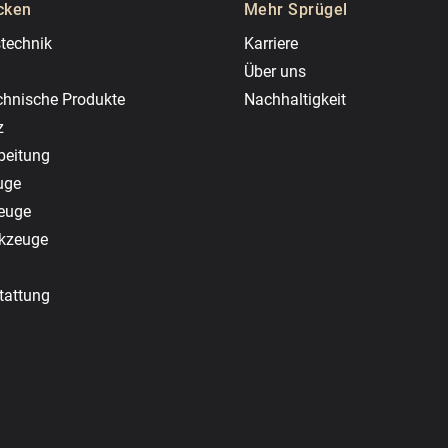
cken
Mehr Sprügel
technik
Karriere
Über uns
chnische Produkte
Nachhaltigkeit
z
beitung
uge
zeuge
rkzeuge
tattung