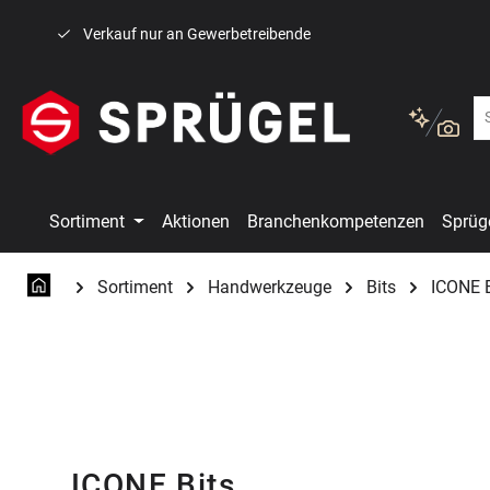
 Hauptinhalt springen
Zur Suche springen
Zur Hauptnavigation springen
Verkauf nur an Gewerbetreibende
Sortiment
Aktionen
Branchenkompetenzen
Sprüg
Sortiment
Handwerkzeuge
Bits
ICONE B
ICONE Bits