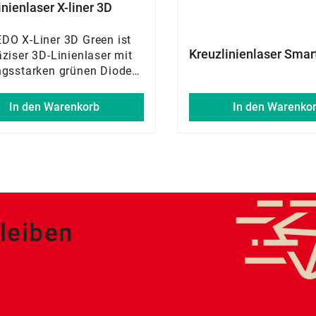
inienlaser X-liner 3D
DO X-Liner 3D Green ist
Kreuzlinienlaser Smar
äziser 3D-Linienlaser mit
ngsstarken grünen Dioden
timale Sichtbarkeit. Ideal
vellieren, Fluchten, Loten
In den Warenkorb
In den Warenko
um exakten Abtragen
r Winkel. Die
nivellierenden 360°-
inien ermöglichen präzise
ten im Innenausbau –
ässig, robust und
nt.
leiben