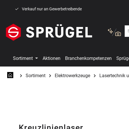
 Hauptinhalt springen
Zur Suche springen
Zur Hauptnavigation springen
Verkauf nur an Gewerbetreibende
Sortiment
Aktionen
Branchenkompetenzen
Sprüg
Sortiment
Elektrowerkzeuge
Lasertechnik 
Kreuzlinienlaser