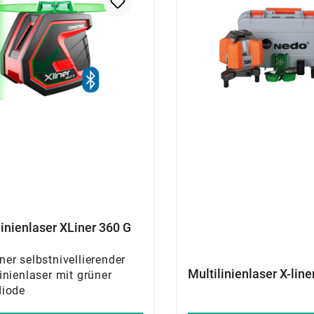
inienlaser XLiner 360 G
er selbstnivellierender
Multilinienlaser X-line
inienlaser mit grüner
diode