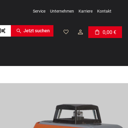
Service
Unternehmen
Karriere
Kontakt
Jetzt suchen
0,00 €
Warenkorb enthäl