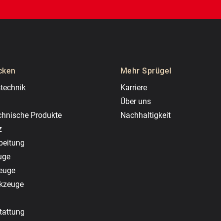
cken
Mehr Sprügel
technik
Karriere
Über uns
chnische Produkte
Nachhaltigkeit
z
beitung
uge
zeuge
rkzeuge
tattung