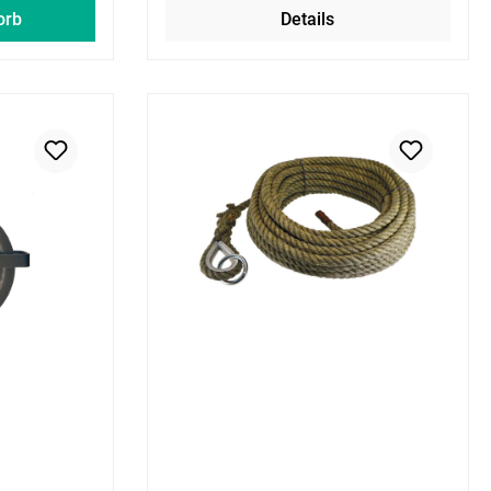
orb
Details