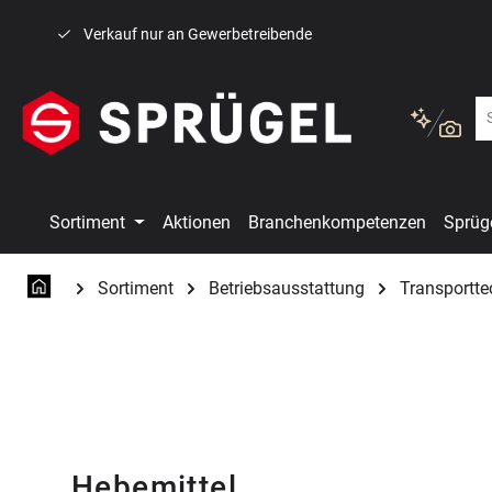
 Hauptinhalt springen
Zur Suche springen
Zur Hauptnavigation springen
Verkauf nur an Gewerbetreibende
Sortiment
Aktionen
Branchenkompetenzen
Sprüg
Sortiment
Betriebsausstattung
Transportte
Hebemittel