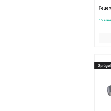
Feuer
5 Varia
Sprügel