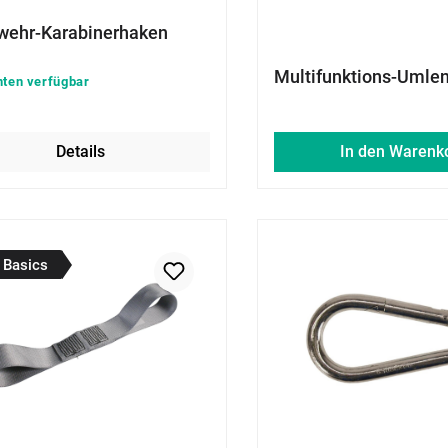
wehr-Karabinerhaken
Multifunktions-Umlen
nten verfügbar
Details
In den Warenk
 Basics