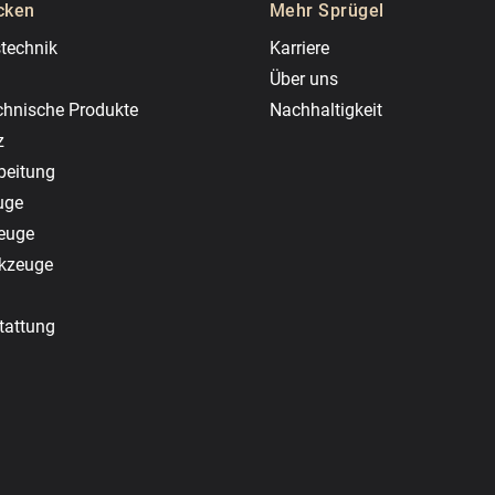
cken
Mehr Sprügel
technik
Karriere
Über uns
chnische Produkte
Nachhaltigkeit
z
beitung
uge
zeuge
rkzeuge
tattung