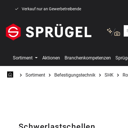
 Hauptinhalt springen
Zur Suche springen
Zur Hauptnavigation springen
Verkauf nur an Gewerbetreibende
Sortiment
Aktionen
Branchenkompetenzen
Sprüg
Sortiment
Befestigungstechnik
SHK
Ro
Schwerlastschellen