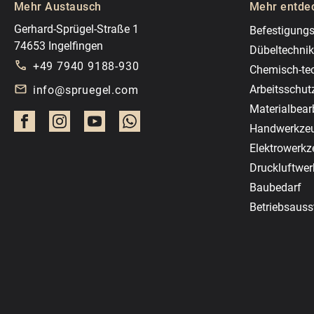
Mehr Austausch
Mehr entde
Gerhard-Sprügel-Straße 1
Befestigungs
74653 Ingelfingen
Dübeltechnik
+49 7940 9188-930
Chemisch-te
Arbeitsschut
info@spruegel.com
Materialbear
Handwerkze
Elektrowerk
Druckluftwe
Baubedarf
Betriebsauss