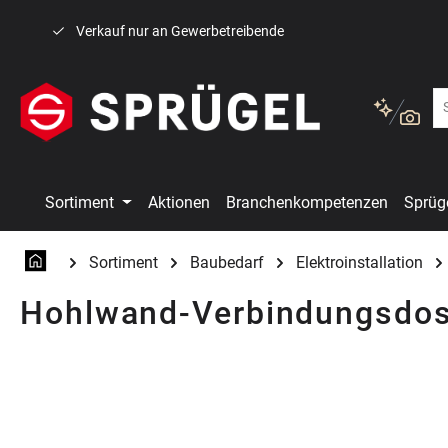
 Hauptinhalt springen
Zur Suche springen
Zur Hauptnavigation springen
Verkauf nur an Gewerbetreibende
Sortiment
Aktionen
Branchenkompetenzen
Sprüg
Sortiment
Baubedarf
Elektroinstallation
Hohlwand-Verbindungsdo
Bildergalerie überspringen