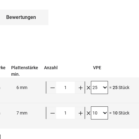
Bewertungen
rke
Plattenstärke
Anzahl
VPE
min.
Anzahl
m
6 mm
=
25
Stück
Anzahl
m
7 mm
=
10
Stück