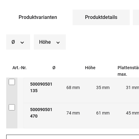
Produktvarianten
Produktdetails
Ø
Höhe
Art.-Nr.
Ø
Höhe
Plattenstä
max.
500090501
68 mm
35 mm
31 m
135
500090501
74 mm
61 mm
45 m
470