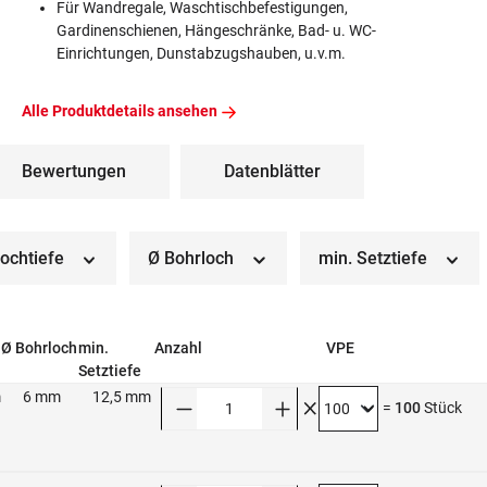
Für Wandregale, Waschtischbefestigungen,
Gardinenschienen, Hängeschränke, Bad- u. WC-
Einrichtungen, Dunstabzugshauben, u.v.m.
Alle Produktdetails ansehen
Bewertungen
Datenblätter
lochtiefe
Ø Bohrloch
min. Setztiefe
Ø Bohrloch
min.
Anzahl
VPE
Setztiefe
m
6 mm
12,5 mm
Anzahl
=
100
Stück