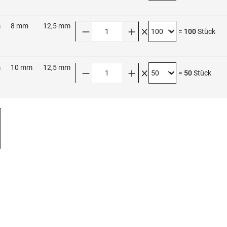
m
8 mm
12,5 mm
Anzahl
=
100
Stück
m
10 mm
12,5 mm
Anzahl
=
50
Stück