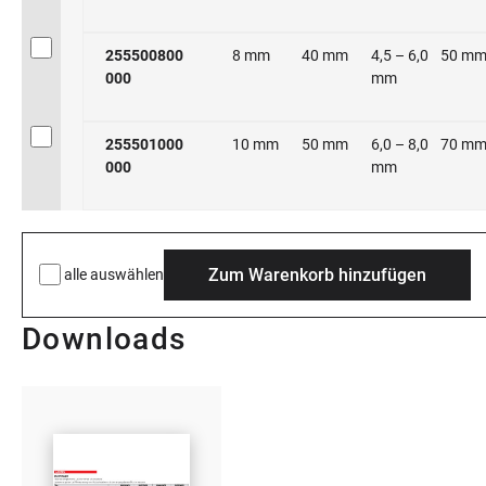
255500800
8 mm
40 mm
4,5 – 6,0
50 m
000
mm
255501000
10 mm
50 mm
6,0 – 8,0
70 m
000
mm
Zum Warenkorb hinzufügen
alle auswählen
Downloads