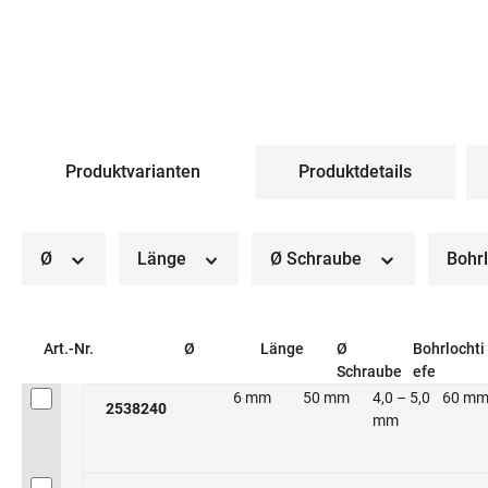
Produktvarianten
Produktdetails
Ø
Länge
Ø Schraube
Bohr
Art.-Nr.
Ø
Länge
Ø
Bohrlochti
Schraube
efe
6 mm
50 mm
4,0 – 5,0
60 m
2538240
mm