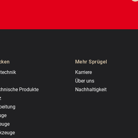
cken
Mehr Sprügel
technik
Karriere
Über uns
chnische Produkte
Nachhaltigkeit
z
beitung
uge
zeuge
rkzeuge