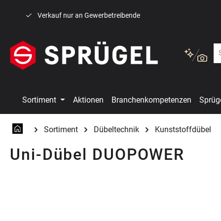
 Hauptinhalt springen
Zur Suche springen
Zur Hauptnavigation springen
Verkauf nur an Gewerbetreibende
Sortiment
Aktionen
Branchenkompetenzen
Sprüg
Sortiment
Dübeltechnik
Kunststoffdübel
Uni-Dübel DUOPOWER
Bildergalerie überspringen