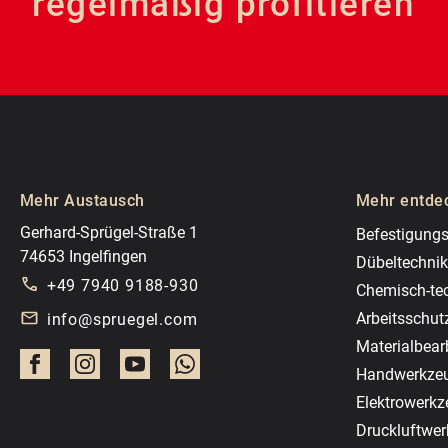
regelmäßig profitieren
Mehr Austausch
Mehr entde
Gerhard-Sprügel-Straße 1
Befestigungs
74653 Ingelfingen
Dübeltechnik
+49 7940 9188-930
Chemisch-te
Arbeitsschut
info@spruegel.com
Materialbear
Handwerkze
Elektrowerk
Druckluftwe