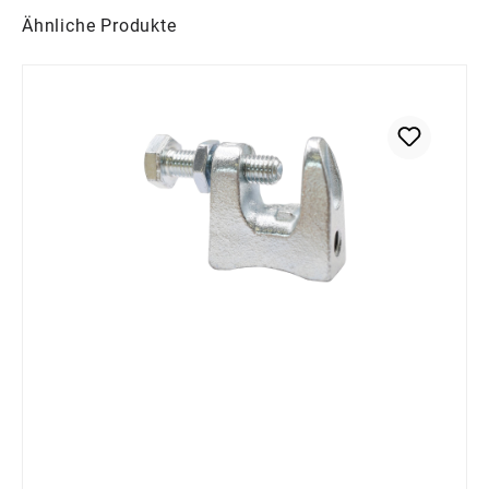
Produktgalerie überspringen
Ähnliche Produkte