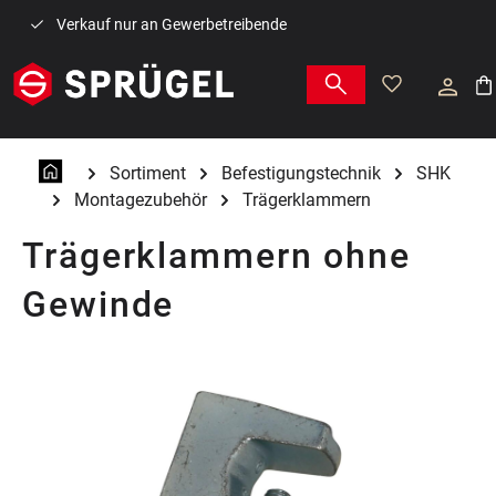
Zum Hauptinhalt springen
Verkauf nur an Gewerbetreibende
War
Sortiment
Befestigungstechnik
SHK
Montagezubehör
Trägerklammern
Trägerklammern ohne
Gewinde
Bildergalerie überspringen