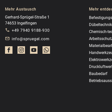
Mehr Austausch
Mehr entde
Gerhard-Sprügel-Straße 1
Befestigungs
74653 Ingelfingen
Dübeltechnik
+49 7940 9188-930
Chemisch-te
Arbeitsschut
info@spruegel.com
Materialbear
Handwerkze
Elektrowerk
Druckluftwe
Baubedarf
Betriebsauss