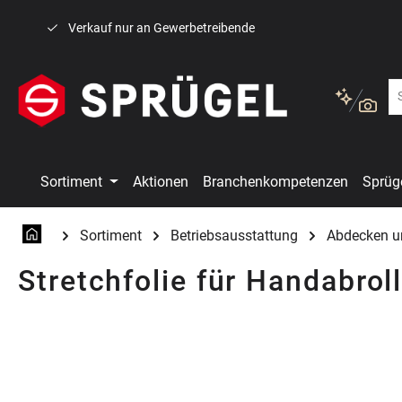
 Hauptinhalt springen
Zur Suche springen
Zur Hauptnavigation springen
Verkauf nur an Gewerbetreibende
Sortiment
Aktionen
Branchenkompetenzen
Sprüg
Sortiment
Betriebsausstattung
Abdecken u
Stretchfolie für Handabro
Bildergalerie überspringen