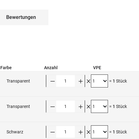
Bewertungen
Farbe
Anzahl
VPE
Anzahl
Transparent
=
1
Stück
Anzahl
Transparent
=
1
Stück
Anzahl
Schwarz
=
1
Stück