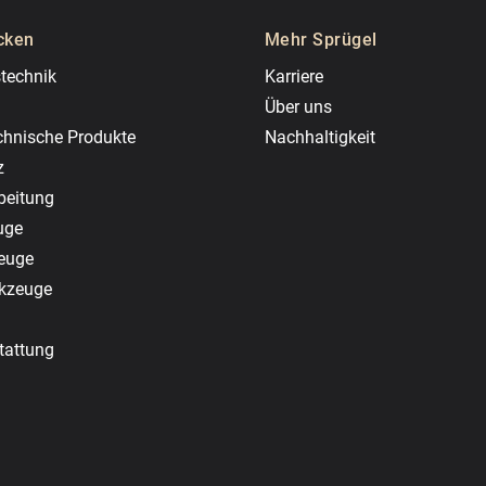
cken
Mehr Sprügel
technik
Karriere
Über uns
chnische Produkte
Nachhaltigkeit
z
beitung
uge
zeuge
rkzeuge
tattung