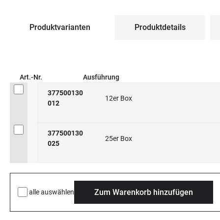
Produktvarianten
Produktdetails
Art.-Nr.
Ausführung
377500130
12er Box
012
377500130
25er Box
025
Zum Warenkorb hinzufügen
alle auswählen