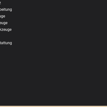
z
beitung
uge
zeuge
rkzeuge
tattung