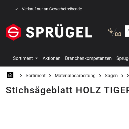
 Hauptinhalt springen
Zur Suche springen
Zur Hauptnavigation springen
Verkauf nur an Gewerbetreibende
Sortiment
Aktionen
Branchenkompetenzen
Sprüg
Sortiment
Materialbearbeitung
Sägen
Stichsägeblatt HOLZ TIG
Bildergalerie überspringen