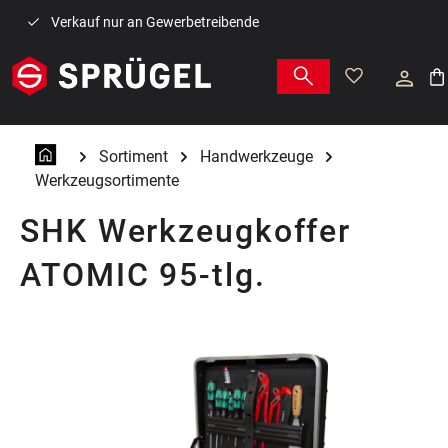
Zum Hauptinhalt springen
Verkauf nur an Gewerbetreibende
War
Sortiment
Handwerkzeuge
Werkzeugsortimente
SHK Werkzeugkoffer
ATOMIC 95-tlg.
Bildergalerie überspringen