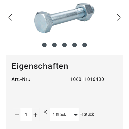
Eigenschaften
Art.-Nr.:
106011016400
Produkt Anzahl: Gib den gewünschten Wert
=
1
Stück