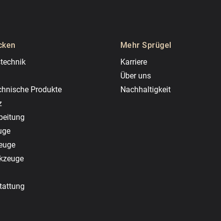
cken
Mehr Sprügel
technik
Karriere
Über uns
chnische Produkte
Nachhaltigkeit
z
beitung
uge
zeuge
rkzeuge
tattung