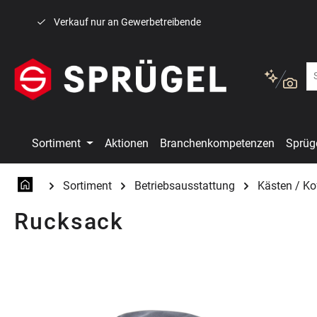
 Hauptinhalt springen
Zur Suche springen
Zur Hauptnavigation springen
Verkauf nur an Gewerbetreibende
Sortiment
Aktionen
Branchenkompetenzen
Sprüg
Sortiment
Betriebsausstattung
Kästen / Ko
Rucksack
Bildergalerie überspringen