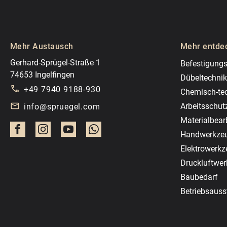
Mehr Austausch
Mehr entde
Gerhard-Sprügel-Straße 1
Befestigungs
74653 Ingelfingen
Dübeltechnik
+49 7940 9188-930
Chemisch-te
Arbeitsschut
info@spruegel.com
Materialbear
Handwerkze
Elektrowerk
Druckluftwe
Baubedarf
Betriebsauss