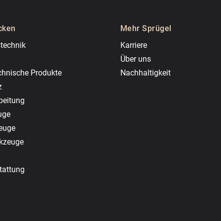
cken
Mehr Sprügel
technik
Karriere
Über uns
chnische Produkte
Nachhaltigkeit
z
beitung
uge
zeuge
rkzeuge
tattung