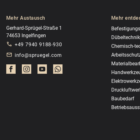
Mehr Austausch
Mehr entde
Gerhard-Sprügel-Straße 1
Befestigungs
74653 Ingelfingen
Dübeltechnik
+49 7940 9188-930
Chemisch-te
Arbeitsschut
info@spruegel.com
Materialbear
Handwerkze
Elektrowerk
Druckluftwe
Baubedarf
Betriebsauss