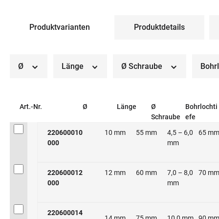
Produktvarianten
Produktdetails
Ø
Länge
Ø Schraube
Bohr
Art.-Nr.
Ø
Länge
Ø
Bohrlochti
Schraube
efe
220600010
10 mm
55 mm
4,5 – 6,0
65 m
000
mm
220600012
12 mm
60 mm
7,0 – 8,0
70 m
000
mm
220600014
14 mm
75 mm
10,0 mm
90 m