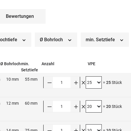
Bewertungen
lochtiefe
Ø Bohrloch
min. Setztiefe
Ø Bohrloch
min.
Anzahl
VPE
Setztiefe
m
10 mm
55 mm
Anzahl
=
25
Stück
m
12 mm
60 mm
Anzahl
=
20
Stück
Anzahl
m
14 mm
75 mm
=
10
Stück