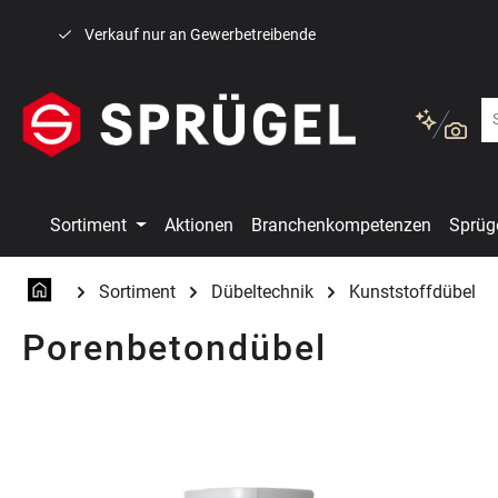
 Hauptinhalt springen
Zur Suche springen
Zur Hauptnavigation springen
Verkauf nur an Gewerbetreibende
Sortiment
Aktionen
Branchenkompetenzen
Sprüg
Sortiment
Dübeltechnik
Kunststoffdübel
Porenbetondübel
Bildergalerie überspringen