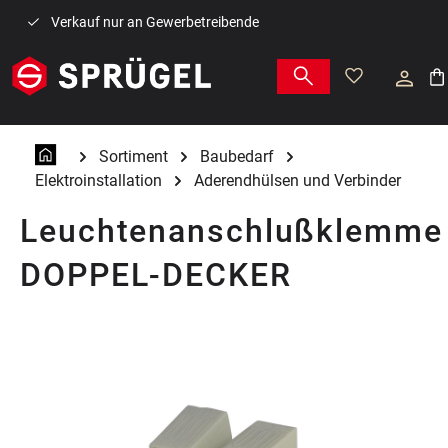
Zum Hauptinhalt springen
Verkauf nur an Gewerbetreibende
War
Sortiment
Baubedarf
Elektroinstallation
Aderendhülsen und Verbinder
Leuchtenanschlußklemme
DOPPEL-DECKER
Bildergalerie überspringen