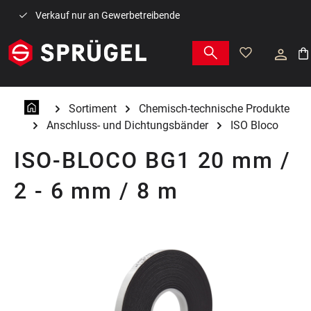
Zum Hauptinhalt springen
Verkauf nur an Gewerbetreibende
War
Sortiment
Chemisch-technische Produkte
Anschluss- und Dichtungsbänder
ISO Bloco
ISO-BLOCO BG1 20 mm /
2 - 6 mm / 8 m
Bildergalerie überspringen