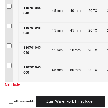
110701045
4,5 mm
40 mm
20 TX
040
110701045
4,5 mm
45 mm
20 TX
045
110701045
4,5 mm
50 mm
20 TX
050
110701045
4,5 mm
60 mm
20 TX
060
Mehr laden...
Zum Warenkorb hinzufügen
alle auswählen