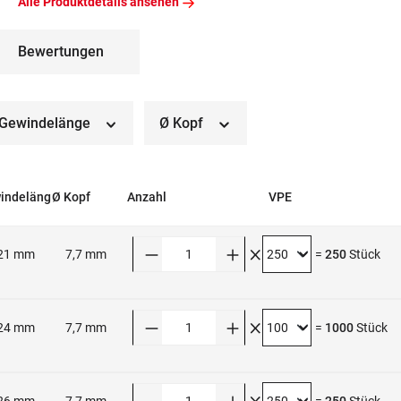
Alle Produktdetails ansehen
Bewertungen
Gewindelänge
Ø Kopf
indeläng
Ø Kopf
Anzahl
VPE
Anzahl
21 mm
7,7 mm
=
250
Stück
Anzahl
24 mm
7,7 mm
=
1000
Stück
Anzahl
26 mm
7,7 mm
=
250
Stück