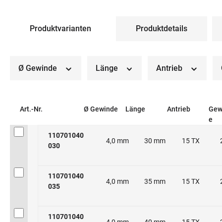
Produktvarianten
Produktdetails
Ø Gewinde
Länge
Antrieb
Art.-Nr.
Ø Gewinde
Länge
Antrieb
Gew
e
110701040
4,0 mm
30 mm
15 TX
030
110701040
4,0 mm
35 mm
15 TX
035
110701040
4,0 mm
40 mm
15 TX