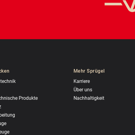
cken
Mehr Sprügel
technik
Karriere
Über uns
chnische Produkte
Nachhaltigkeit
z
beitung
uge
zeuge