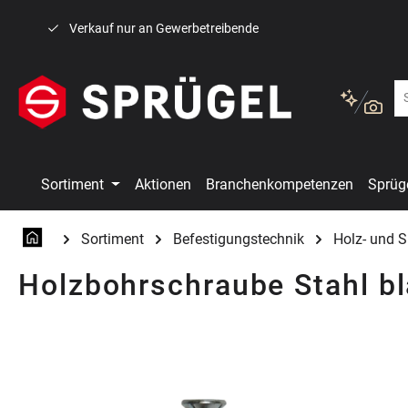
 Hauptinhalt springen
Zur Suche springen
Zur Hauptnavigation springen
Verkauf nur an Gewerbetreibende
Sortiment
Aktionen
Branchenkompetenzen
Sprüg
Sortiment
Befestigungstechnik
Holz- und 
Holzbohrschraube Stahl bl
Bildergalerie überspringen