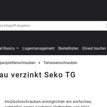
el Basics
Lagermanagement
Bestelllisten
Erneut kaufen
Spanplattenschrauben
Terrassenschrauben
au verzinkt Seko TG
Holzbohrschrauben ermöglichen ein einfaches,
schnelles sowie sauberes Verbinden von Holz-