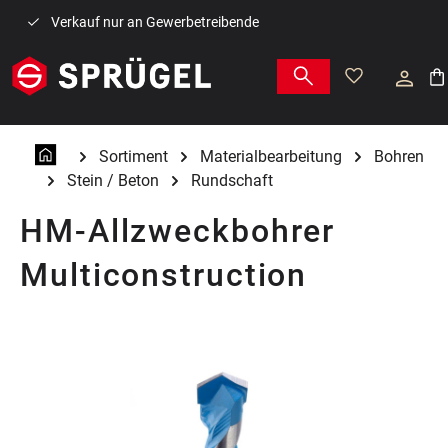
Zum Hauptinhalt springen
Verkauf nur an Gewerbetreibende
War
Sortiment
Materialbearbeitung
Bohren
Stein / Beton
Rundschaft
HM-Allzweckbohrer
Multiconstruction
Bildergalerie überspringen