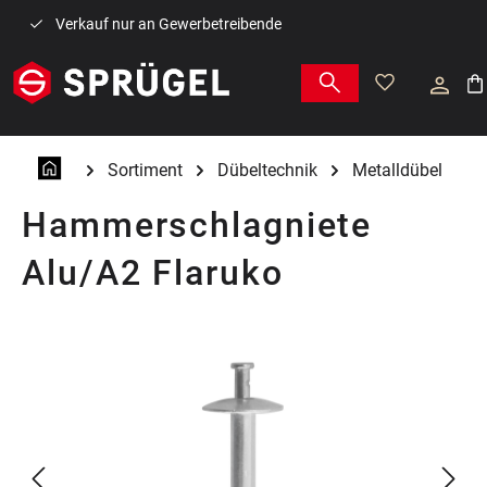
Zum Hauptinhalt springen
Verkauf nur an Gewerbetreibende
War
Sortiment
Dübeltechnik
Metalldübel
Hammerschlagniete
Alu/A2 Flaruko
Bildergalerie überspringen