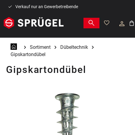
Zum Hauptinhalt springen
Verkauf nur an Gewerbetreibende
War
Sortiment
Dübeltechnik
Gipskartondübel
Gipskartondübel
Bildergalerie überspringen