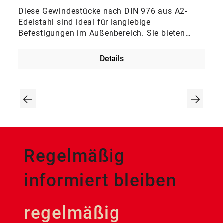
Diese Gewindestücke nach DIN 976 aus A2-
Edelstahl sind ideal für langlebige
Befestigungen im Außenbereich. Sie bieten
exzellente Korrosionsbeständigkeit und lassen
sich flexibel auf Maß kürzen. Perfekt für den
Details
Garten-, Geländer- oder Sanitärbau. Ein
robustes Bauteil, das für dauerhafte
Zuverlässigkeit und eine saubere Optik sorgt.
Regelmäßig
informiert bleiben
regelmäßig