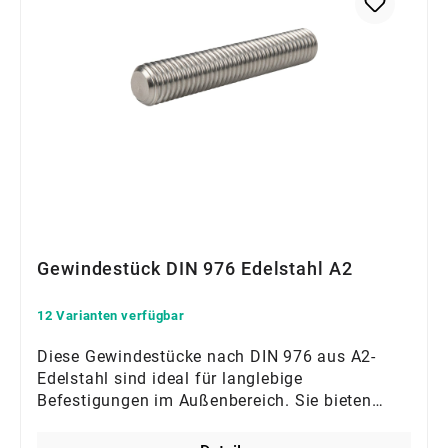
Gewindestück DIN 976 Edelstahl A2
12 Varianten verfügbar
Diese Gewindestücke nach DIN 976 aus A2-
Edelstahl sind ideal für langlebige
Befestigungen im Außenbereich. Sie bieten
exzellente Korrosionsbeständigkeit und lassen
sich flexibel auf Maß kürzen. Perfekt für den