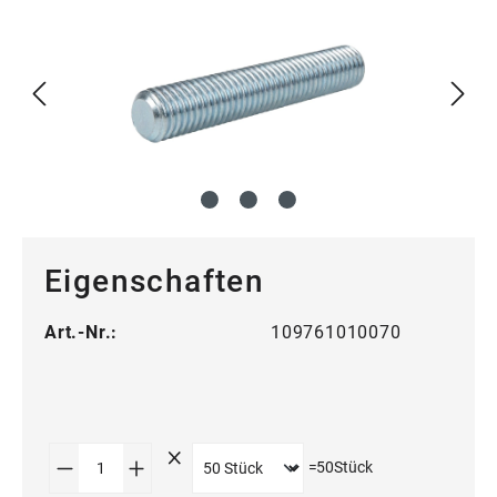
Eigenschaften
Art.-Nr.:
109761010070
Produkt Anzahl: Gib den gewünschten Wert
=
50
Stück