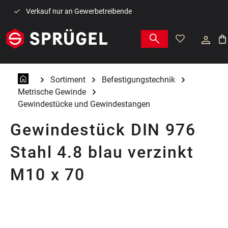
Zum Hauptinhalt springen
Verkauf nur an Gewerbetreibende
War
Sortiment
Befestigungstechnik
Metrische Gewinde
Gewindestücke und Gewindestangen
Gewindestück DIN 976
Stahl 4.8 blau verzinkt
M10 x 70
Bildergalerie überspringen