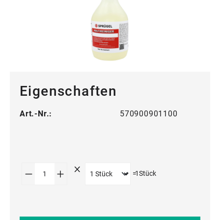
Eigenschaften
Art.-Nr.:
570900901100
Produkt Anzahl: Gib den gewünschten Wert
=
1
Stück