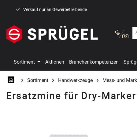
 Hauptinhalt springen
Zur Suche springen
Zur Hauptnavigation springen
Verkauf nur an Gewerbetreibende
Sortiment
Aktionen
Branchenkompetenzen
Sprüg
Sortiment
Handwerkzeuge
Mess- und Mark
Ersatzmine für Dry-Marker
Bildergalerie überspringen