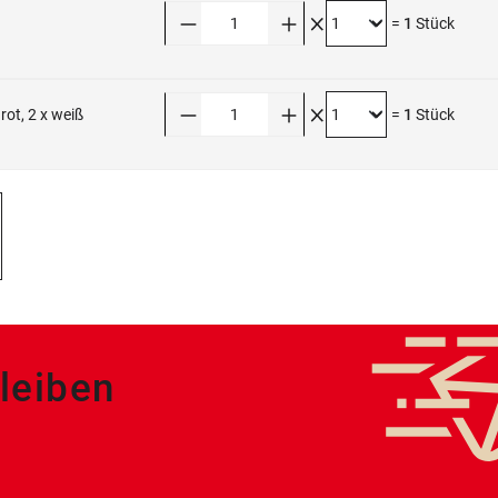
Anzahl
=
1
Stück
Anzahl
rot, 2 x weiß
=
1
Stück
leiben