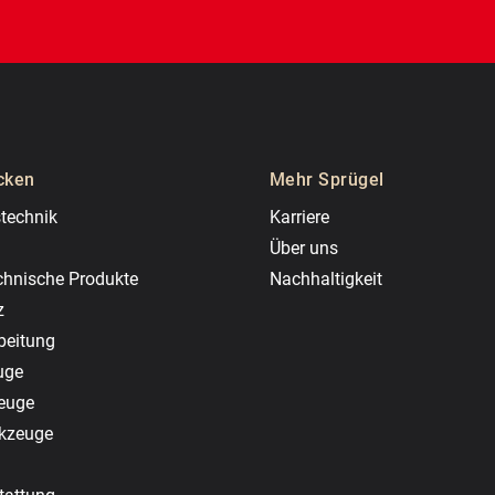
cken
Mehr Sprügel
technik
Karriere
Über uns
chnische Produkte
Nachhaltigkeit
z
beitung
uge
zeuge
rkzeuge