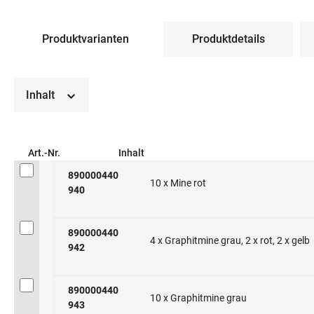
Produktvarianten
Produktdetails
Inhalt
Art.-Nr.
Inhalt
890000440
10 x Mine rot
940
890000440
4 x Graphitmine grau, 2 x rot, 2 x gelb
942
890000440
10 x Graphitmine grau
943