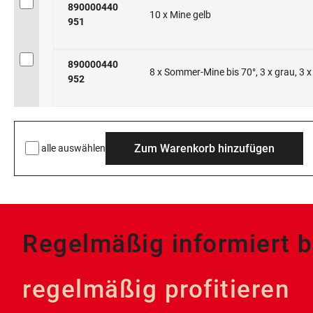
890000440
10 x Mine gelb
951
890000440
8 x Sommer-Mine bis 70°, 3 x grau, 3 x 
952
Zum Warenkorb hinzufügen
alle auswählen
Regelmäßig informiert b
regelmäßig profitieren