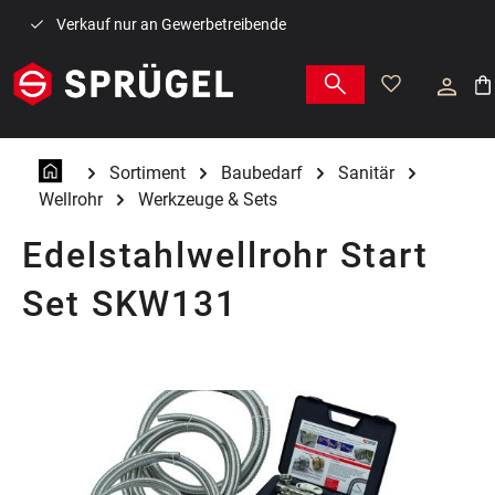
Zum Hauptinhalt springen
Verkauf nur an Gewerbetreibende
War
Sortiment
Baubedarf
Sanitär
Wellrohr
Werkzeuge & Sets
Edelstahlwellrohr Start
Set SKW131
Bildergalerie überspringen