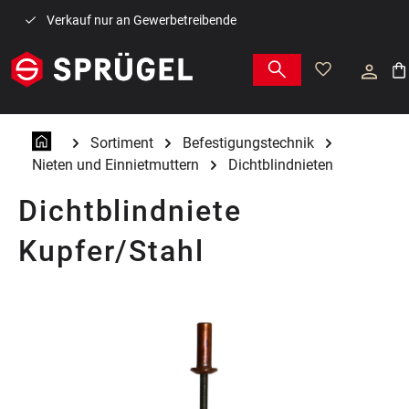
Zum Hauptinhalt springen
Verkauf nur an Gewerbetreibende
War
Sortiment
Befestigungstechnik
Nieten und Einnietmuttern
Dichtblindnieten
Dichtblindniete
Kupfer/Stahl
Bildergalerie überspringen