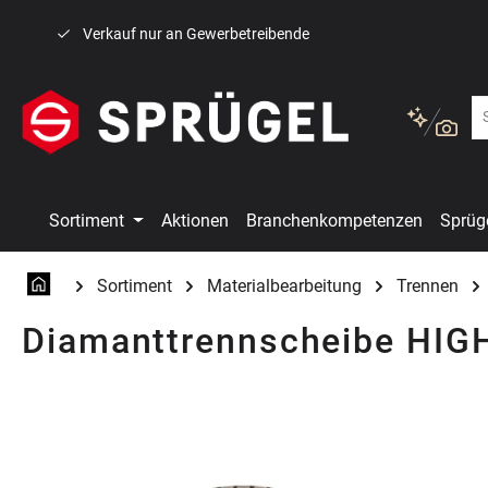
 Hauptinhalt springen
Zur Suche springen
Zur Hauptnavigation springen
Verkauf nur an Gewerbetreibende
Sortiment
Aktionen
Branchenkompetenzen
Sprüg
Sortiment
Materialbearbeitung
Trennen
Diamanttrennscheibe HIG
Bildergalerie überspringen