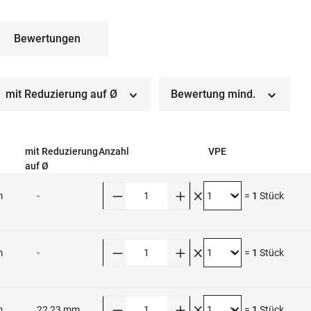
Bewertungen
mit Reduzierung auf Ø
Bewertung mind.
mit Reduzierung
Anzahl
VPE
auf Ø
Anzahl
m
-
=
1
Stück
Anzahl
m
-
=
1
Stück
Anzahl
m
22,23 mm
=
1
Stück