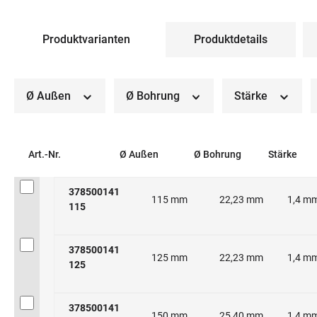
Produktvarianten
Produktdetails
Ø Außen
Ø Bohrung
Stärke
Art.-Nr.
Ø Außen
Ø Bohrung
Stärke
378500141
115 mm
22,23 mm
1,4 m
115
378500141
125 mm
22,23 mm
1,4 m
125
378500141
150 mm
25,40 mm
1,4 m