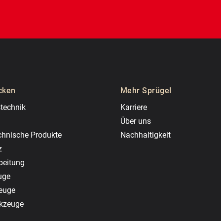
cken
Mehr Sprügel
technik
Karriere
Über uns
chnische Produkte
Nachhaltigkeit
z
beitung
uge
zeuge
rkzeuge