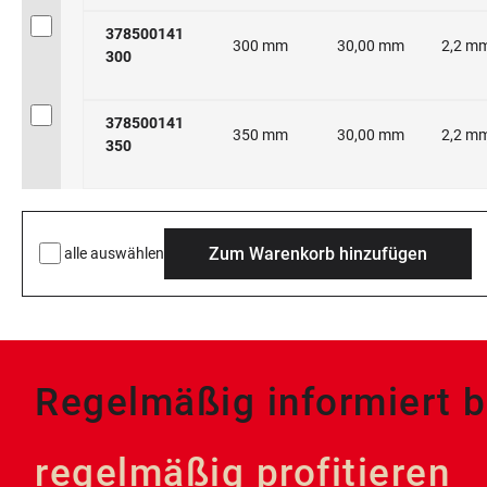
378500141
300 mm
30,00 mm
2,2 m
300
378500141
350 mm
30,00 mm
2,2 m
350
Zum Warenkorb hinzufügen
alle auswählen
Regelmäßig informiert b
regelmäßig profitieren