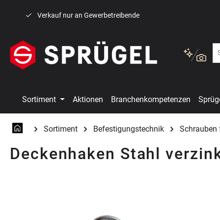
 Hauptinhalt springen
Zur Suche springen
Zur Hauptnavigation springen
Verkauf nur an Gewerbetreibende
Sortiment
Aktionen
Branchenkompetenzen
Sprüg
Sortiment
Befestigungstechnik
Schrauben 
Deckenhaken Stahl verzin
Bildergalerie überspringen