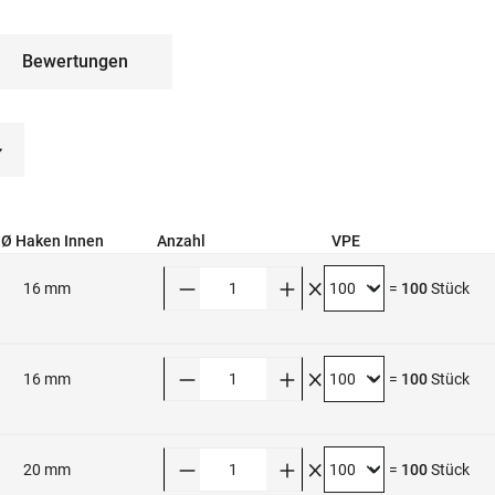
Bewertungen
Ø Haken Innen
Anzahl
VPE
Anzahl
16 mm
=
100
Stück
Anzahl
16 mm
=
100
Stück
Anzahl
20 mm
=
100
Stück