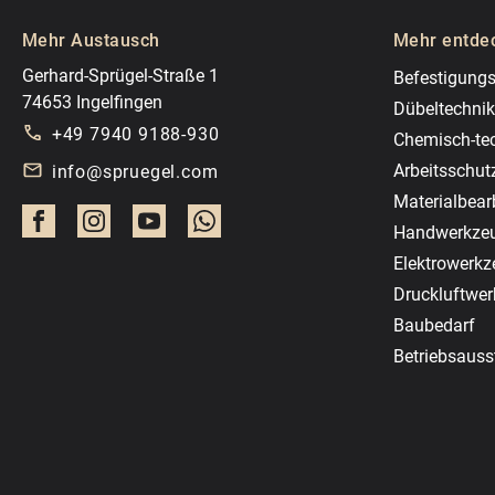
Mehr Austausch
Mehr entde
Gerhard-Sprügel-Straße 1
Befestigungs
74653 Ingelfingen
Dübeltechnik
+49 7940 9188-930
Chemisch-te
Arbeitsschut
info@spruegel.com
Materialbear
Handwerkze
Elektrowerk
Druckluftwe
Baubedarf
Betriebsauss