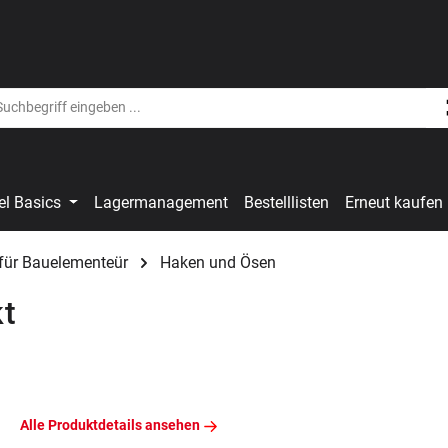
el Basics
Lagermanagement
Bestelllisten
Erneut kaufen
für Bauelementeür
Haken und Ösen
kt
Alle Produktdetails ansehen