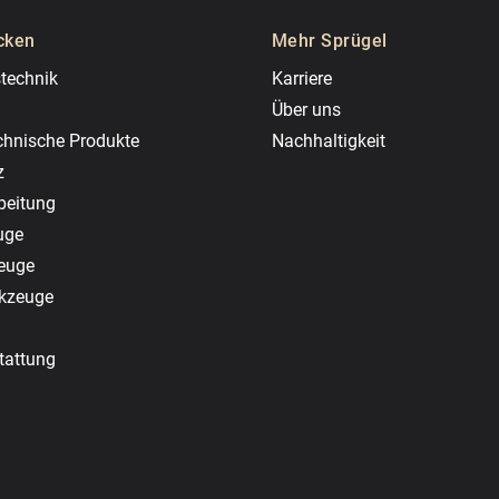
cken
Mehr Sprügel
technik
Karriere
Über uns
chnische Produkte
Nachhaltigkeit
z
beitung
uge
zeuge
rkzeuge
tattung