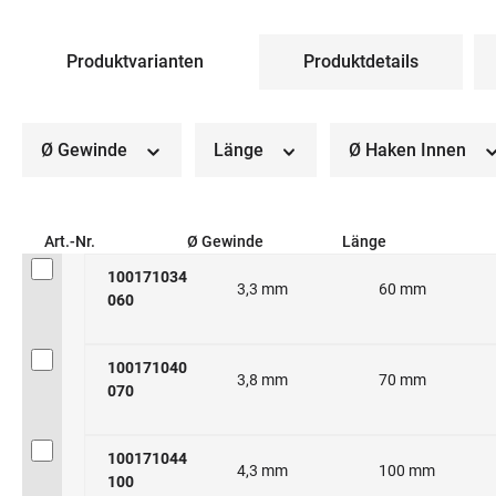
Produktvarianten
Produktdetails
Ø Gewinde
Länge
Ø Haken Innen
Art.-Nr.
Ø Gewinde
Länge
100171034
3,3 mm
60 mm
060
100171040
3,8 mm
70 mm
070
100171044
4,3 mm
100 mm
100