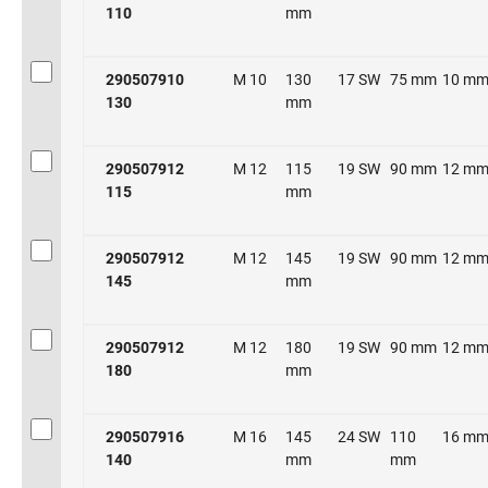
110
mm
290507910
M 10
130
17 SW
75 mm
10 m
130
mm
290507912
M 12
115
19 SW
90 mm
12 m
115
mm
290507912
M 12
145
19 SW
90 mm
12 m
145
mm
290507912
M 12
180
19 SW
90 mm
12 m
180
mm
290507916
M 16
145
24 SW
110
16 m
140
mm
mm