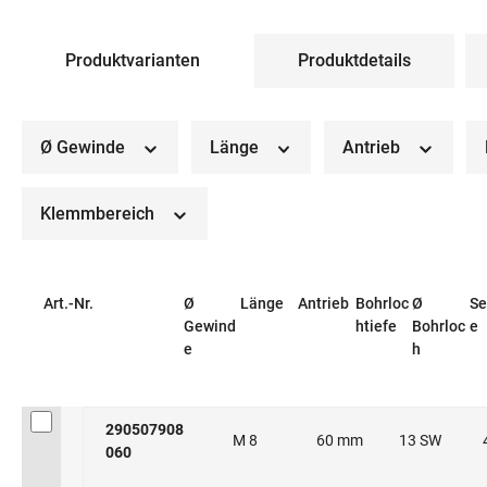
Produktvarianten
Produktdetails
Ø Gewinde
Länge
Antrieb
Klemmbereich
Art.-Nr.
Ø
Länge
Antrieb
Bohrloc
Ø
Se
Gewind
htiefe
Bohrloc
e
e
h
290507908
M 8
60 mm
13 SW
060