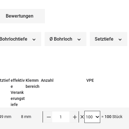
Bewertungen
Bohrlochtiefe
Ø Bohrloch
Setztiefe
tztief
effektiv
Klemm
Anzahl
VPE
e
bereich
Verank
erungst
iefe
Anzahl
49 mm
8 mm
=
100
Stück