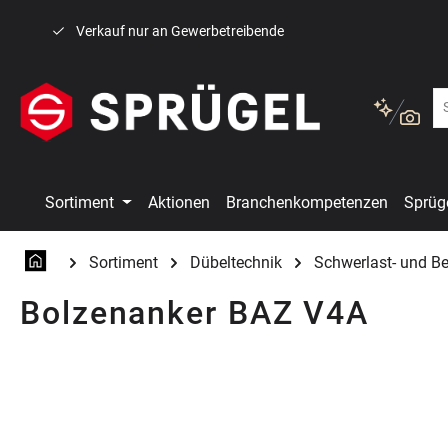
 Hauptinhalt springen
Zur Suche springen
Zur Hauptnavigation springen
Verkauf nur an Gewerbetreibende
Sortiment
Aktionen
Branchenkompetenzen
Sprüg
Sortiment
Dübeltechnik
Schwerlast- und B
Bolzenanker BAZ V4A
Bildergalerie überspringen