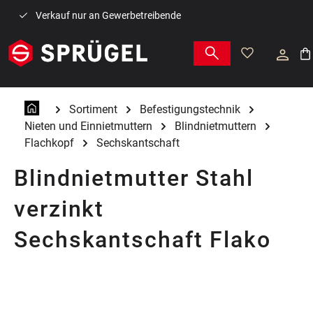
Zum Hauptinhalt springen
Verkauf nur an Gewerbetreibende
War
Sortiment
Befestigungstechnik
Nieten und Einnietmuttern
Blindnietmuttern
Flachkopf
Sechskantschaft
Blindnietmutter Stahl
verzinkt
Sechskantschaft Flako
Bildergalerie überspringen