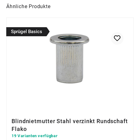
Produktgalerie überspringen
Ähnliche Produkte
Sprügel Basics
Blindnietmutter Stahl verzinkt Rundschaft
Flako
19 Varianten verfügbar