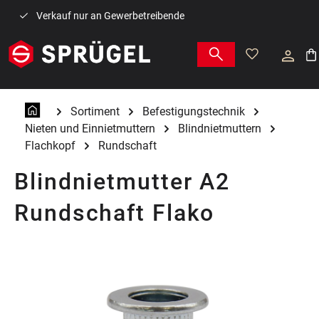
Zum Hauptinhalt springen
Verkauf nur an Gewerbetreibende
War
Sortiment
Befestigungstechnik
Nieten und Einnietmuttern
Blindnietmuttern
Flachkopf
Rundschaft
Blindnietmutter A2
Rundschaft Flako
Bildergalerie überspringen