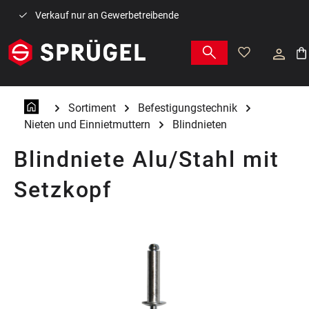
Zum Hauptinhalt springen
Verkauf nur an Gewerbetreibende
War
Sortiment
Befestigungstechnik
Nieten und Einnietmuttern
Blindnieten
Blindniete Alu/Stahl mit
Setzkopf
Bildergalerie überspringen