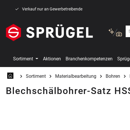
 Hauptinhalt springen
Zur Suche springen
Zur Hauptnavigation springen
Verkauf nur an Gewerbetreibende
Sortiment
Aktionen
Branchenkompetenzen
Sprüg
Sortiment
Materialbearbeitung
Bohren
Blechschälbohrer-Satz HSS
Bildergalerie überspringen