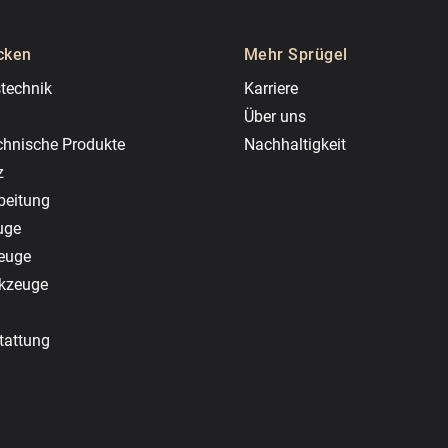
cken
Mehr Sprügel
technik
Karriere
Über uns
chnische Produkte
Nachhaltigkeit
z
beitung
uge
zeuge
rkzeuge
tattung