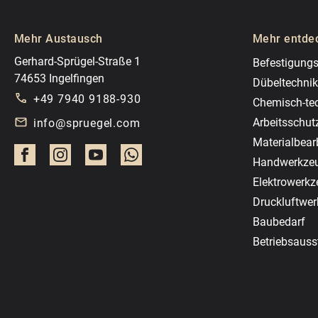
Mehr Austausch
Mehr entde
Gerhard-Sprügel-Straße 1
Befestigungs
74653 Ingelfingen
Dübeltechnik
+49 7940 9188-930
Chemisch-te
Arbeitsschut
info@spruegel.com
Materialbear
Handwerkze
Elektrowerk
Druckluftwe
Baubedarf
Betriebsauss