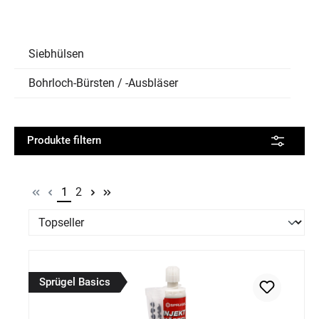
Siebhülsen
Bohrloch-Bürsten / -Ausbläser
Produkte filtern
Seite
Seite
1
2
Sprügel Basics