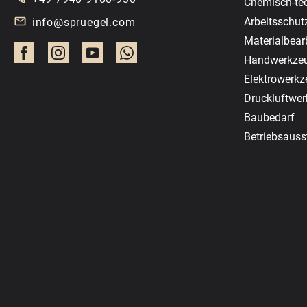
Chemisch-te
Arbeitsschut
info@spruegel.com
Materialbear
Handwerkze
Elektrowerk
Druckluftwe
Baubedarf
Betriebsauss