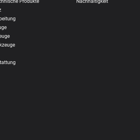
chnische Produkte
Nachhaltigkeit
z
beitung
uge
zeuge
rkzeuge
tattung