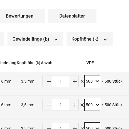
Bewertungen
Datenblätter
Gewindelänge (b)
Kopfhöhe (k)
indeläng
Kopfhöhe (k)
Anzahl
VPE
)
Anzahl
16 mm
3,5 mm
=
500
Stück
Anzahl
16 mm
3,5 mm
=
500
Stück
Anzahl
16 mm
3,5 mm
=
500
Stück