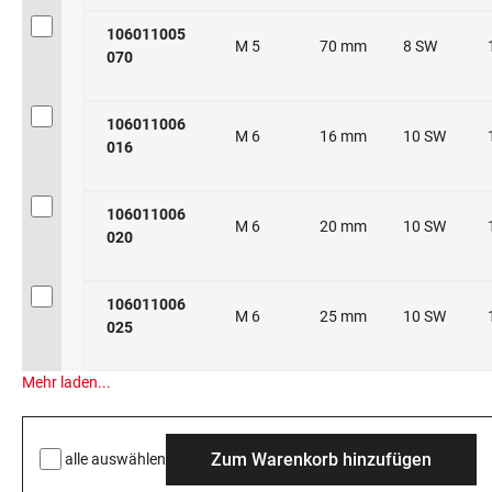
106011005
M 5
70 mm
8 SW
070
106011006
M 6
16 mm
10 SW
016
106011006
M 6
20 mm
10 SW
020
106011006
M 6
25 mm
10 SW
025
Mehr laden...
Zum Warenkorb hinzufügen
alle auswählen