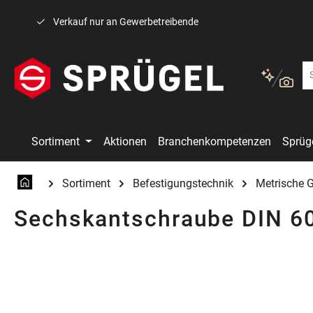
 Hauptinhalt springen
Zur Suche springen
Zur Hauptnavigation springen
Verkauf nur an Gewerbetreibende
Sortiment
Aktionen
Branchenkompetenzen
Sprüg
Sortiment
Befestigungstechnik
Metrische 
Sechskantschraube DIN 601
Bildergalerie überspringen