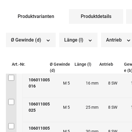
Produktvarianten
Produktdetails
Ø Gewinde (d)
Länge (l)
Antrieb
Art.-Nr.
Ø Gewinde
Länge (l)
Antrieb
Gew
(d)
e (b
106011005
M 5
16 mm
8 SW
016
106011005
M 5
25 mm
8 SW
025
106011005
M 5
30 mm
8 SW