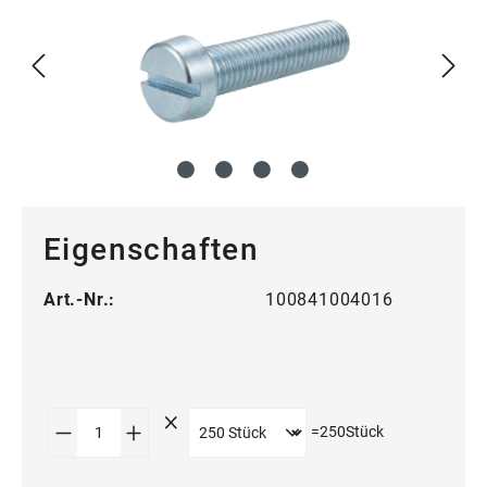
Eigenschaften
Art.-Nr.:
100841004016
Produkt Anzahl: Gib den gewünschten Wert
=
250
Stück