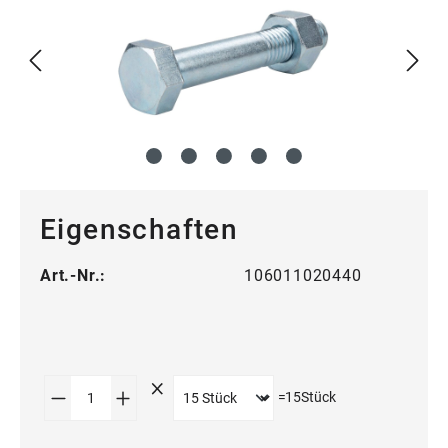
Eigenschaften
Art.-Nr.:
106011020440
Produkt Anzahl: Gib den gewünschten Wert
=
15
Stück